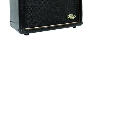
Cubo de guitarra
Amplificador Cubo Meteoro Nitrous Gs100 C: Foot
Gs 100